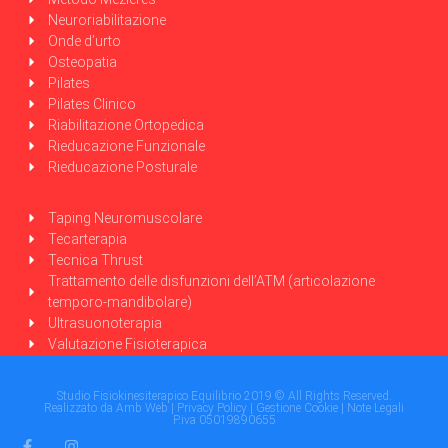
Neuroriabilitazione
Onde d’urto
Osteopatia
Pilates
Pilates Clinico
Riabilitazione Ortopedica
Rieducazione Funzionale
Rieducazione Posturale
Taping Neuromuscolare
Tecarterapia
Tecnica Thrust
Trattamento delle disfunzioni dell’ATM (articolazione
temporo-mandibolare)
Ultrasuonoterapia
Valutazione Fisioterapica
Studio Fisiokinesiterapico Equilibrio 2019 © All Rights Reserved.
Realizzato da
Amb Web
|
Privacy Policy
|
Gestione Cookie
|
Note Legali
P.iva 05019890655