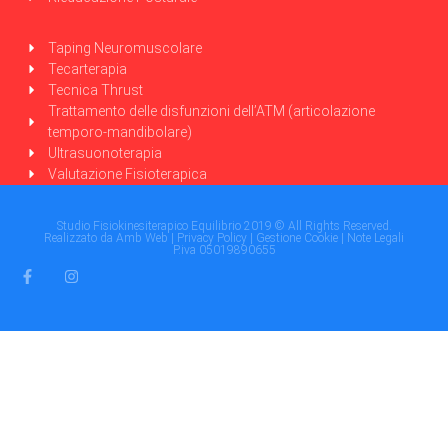
Taping Neuromuscolare
Tecarterapia
Tecnica Thrust
Trattamento delle disfunzioni dell’ATM (articolazione
temporo-mandibolare)
Ultrasuonoterapia
Valutazione Fisioterapica
Studio Fisiokinesiterapico Equilibrio 2019 © All Rights Reserved.
Realizzato da
Amb Web
|
Privacy Policy
|
Gestione Cookie
|
Note Legali
P.iva 05019890655