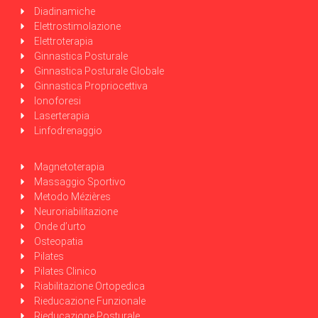
Diadinamiche
Elettrostimolazione
Elettroterapia
Ginnastica Posturale
Ginnastica Posturale Globale
Ginnastica Propriocettiva
Ionoforesi
Laserterapia
Linfodrenaggio
Magnetoterapia
Massaggio Sportivo
Metodo Mézières
Neuroriabilitazione
Onde d’urto
Osteopatia
Pilates
Pilates Clinico
Riabilitazione Ortopedica
Rieducazione Funzionale
Rieducazione Posturale