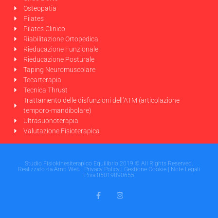
Osteopatia
Pilates
Pilates Clinico
Riabilitazione Ortopedica
Rieducazione Funzionale
Rieducazione Posturale
Taping Neuromuscolare
Tecarterapia
Tecnica Thrust
Trattamento delle disfunzioni dell’ATM (articolazione
temporo-mandibolare)
Ultrasuonoterapia
Valutazione Fisioterapica
Studio Fisiokinesiterapico Equilibrio 2019 © All Rights Reserved.
Realizzato da
Amb Web
|
Privacy Policy
|
Gestione Cookie
|
Note Legali
P.iva 05019890655