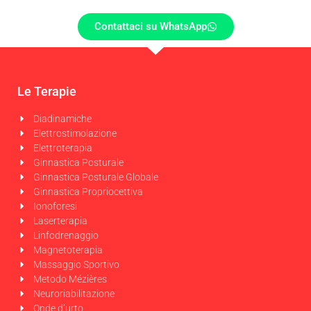
Contattaci su WhatsApp
Le Terapie
Diadinamiche
Elettrostimolazione
Elettroterapia
Ginnastica Posturale
Ginnastica Posturale Globale
Ginnastica Propriocettiva
Ionoforesi
Laserterapia
Linfodrenaggio
Magnetoterapia
Massaggio Sportivo
Metodo Mézières
Neuroriabilitazione
Onde d’urto